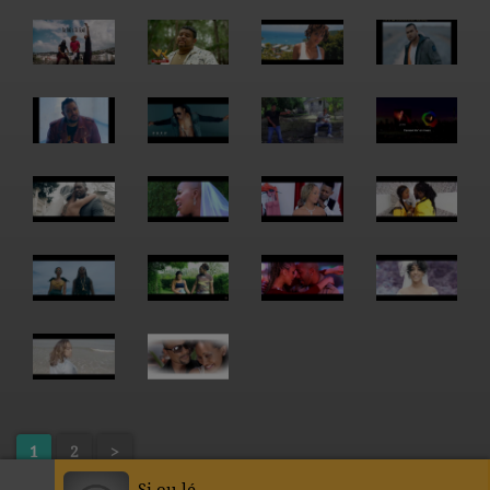
1
2
>
Si ou lé