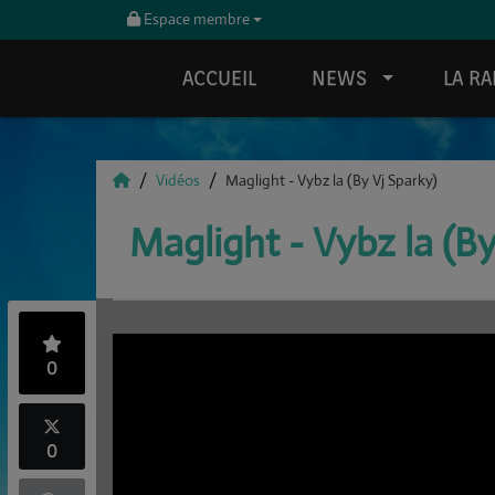
Espace membre
ACCUEIL
NEWS
LA RA
Vidéos
Maglight - Vybz la (By Vj Sparky)
Maglight - Vybz la (By
0
0