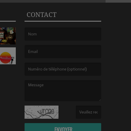
CONTACT
(Le nom est obligatoire. )
(L’email est obligatoire. )
(Le message est obligatoire. )
(Captcha invalide. )
ENVOYER