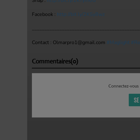
Snap :
http://bit.ly/2KTym6G
Facebook :
http://bit.ly/2KSy8wz
___________________________________________
Contact : Olmarpro1@gmail.com
#Maglight
#R
Commentaires(0)
Connectez-vous 
SE