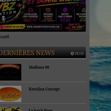
ccueil
Accueil
DERNIÈRES NEWS
PLUS
Madiana 89
Kreolina Concept
La kaz'à Roro