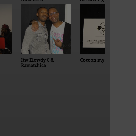
tw Elowdy C &
Cocoon my Afro
BBQ C.V.S
amatchica