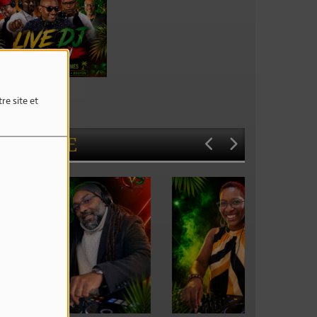
ive Dj Session
re site et
L'ÉQUIPE