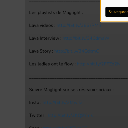
Sauvegarde
Les playlists de Maglight :
Lava videos :
http://bit.ly/38SzRMn
Lava Interview :
http://bit.ly/34CdmaW
Lava Story :
http://bit.ly/34CdxmC
Les ladies ont le flow :
http://bit.ly/2FFZd2N
___________________________________________
Suivre Maglight sur ses réseaux sociaux :
Insta :
http://bit.ly/2MwIfZT
Twitter :
http://bit.ly/2KQ9Ymk