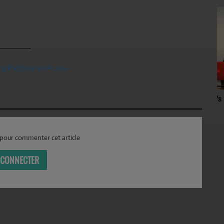
________
eq
#VjSparky
#Lava
Emission Dj Gil's
I
R
pour commenter cet article
 CONNECTER