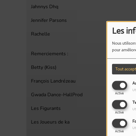
Jahnnys Dhq
Jennifer Parsons
Les in
Rachelle
Nous utilison
pour améliore
Remerciements :
Betty (Kiss)
Tout accep
François Landrézeau
An
Ut
Activé
Gwada Dance-HallProd
T
Les Figurants
Ut
Activé
F
Les Joueurs de ka
Ut
Activé
___________________________________________