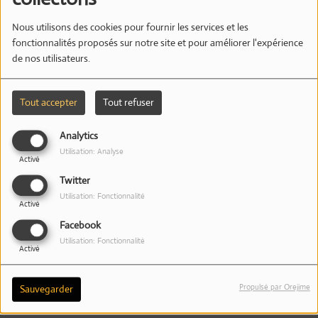
Nous utilisons des cookies pour fournir les services et les
fonctionnalités proposés sur notre site et pour améliorer l'expérience
de nos utilisateurs.
Tout accepter
Tout refuser
Analytics
Utilisation: Analyse
Activé
Twitter
Utilisation: Fonctionnalité
UN DON !
Activé
Facebook
Utilisation: Fonctionnalité
Activé
Propulsé par Orejime
Sauvegarder