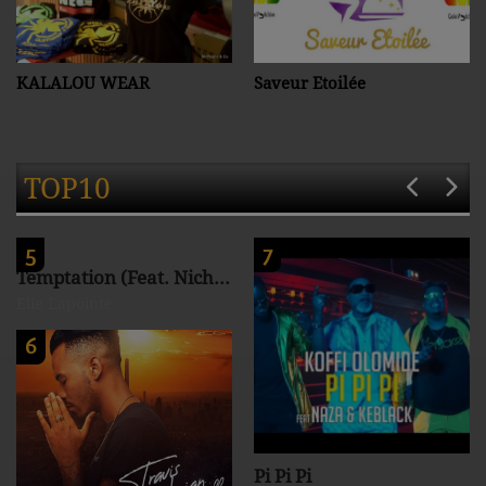
KALALOU WEAR
Saveur Etoilée
TOP10
5
7
Temptation (Feat. Nichols)
Elie Lapointe
6
Pi Pi Pi