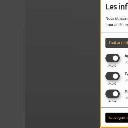
Les in
Nous utilison
pour améliore
Tout accep
An
Ut
Activé
T
Ut
Activé
F
Ut
Activé
Sauvegarde