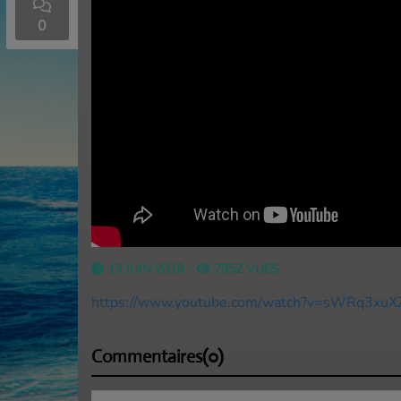
0
Accueil
19 JUIN 2018 -
7852 VUES
https://www.youtube.com/watch?v=sWRq3xuXZ
Commentaires(0)