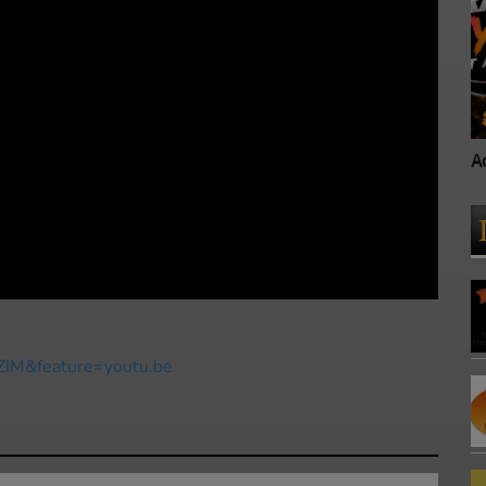
Accueil
A
IM&feature=youtu.be