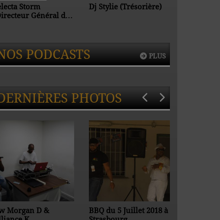
electa Storm
Dj Stylie (Trésorière)
Dj Morph
Directeur Général de
V.S)
NOS PODCASTS
PLUS
DERNIÈRES PHOTOS
tw Morgan D &
BBQ du 5 Juillet 2018 à
Wax Fash
lliance K
Strasbourg