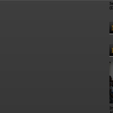
Dj Sebmix (Directeur
S
Adjoint de C.V.S)
(
C.
Concert Yoan
I
A