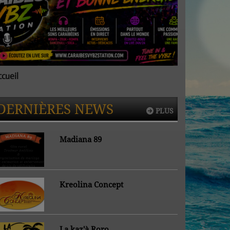
ccueil
Accueil
DERNIÈRES NEWS
PLUS
Madiana 89
Kreolina Concept
La kaz'à Roro