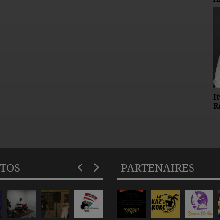
Emission Dj Gil's
I
R
TOS
PARTENAIRES