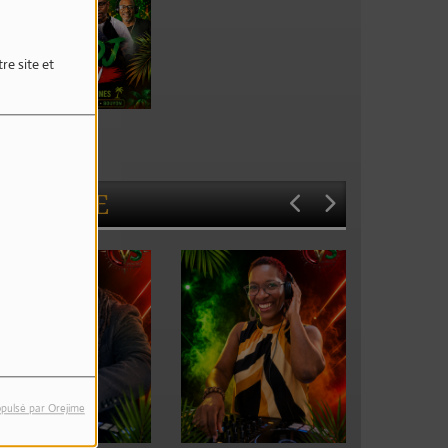
re site et
ive Dj Session
L'ÉQUIPE
pulsé par Orejime