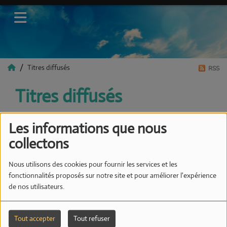
Titres diffusés
RSS
Titres diffusés
Les informations que nous
collectons
Date
Nous utilisons des cookies pour fournir les services et les
fonctionnalités proposés sur notre site et pour améliorer l'expérience
de nos utilisateurs.
14:48
Tout accepter
Tout refuser
Tandé Down Low