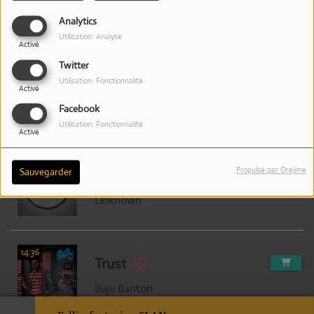
Analytics
DJ Platinum D Feat TMD & Mc Kiki
Utilisation: Analyse
Activé
Twitter
14:44
Utilisation: Fonctionnalité
Anbyans mizikal
Activé
Facebook
AN NOU VWE
Utilisation: Fonctionnalité
Activé
14:40
Propulsé par Orejime
Sauvegarder
JOÉ DWÈT FILEÉ
Unknown
14:36
Trust
Buju Banton