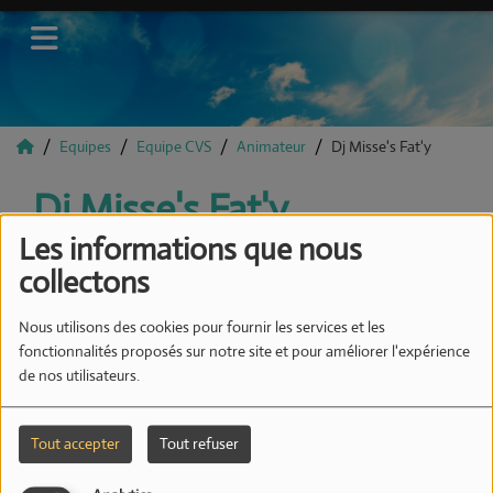
Equipes
Equipe CVS
Animateur
Dj Misse's Fat'y
Dj Misse's Fat'y
Les informations que nous
collectons
Animatrice sur CVS dans l'émission
Nous utilisons des cookies pour fournir les services et les
" VTEP MIX" le vendredi (Tous les
fonctionnalités proposés sur notre site et pour améliorer l'expérience
15 jours)
de nos utilisateurs.
SOUNDCLOUD PERSO
Tout accepter
Tout refuser
https://soundcloud.com/misses-faty