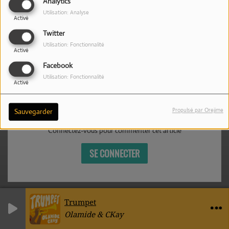
Analytics
SOUNDCLOUD CVS
Utilisation: Analyse
Activé
30 AVRIL 2026 -
Twitter
https://soundcloud.com/user-
3209 VUES
Utilisation: Fonctionnalité
480255918
Activé
Facebook
Utilisation: Fonctionnalité
Activé
Commentaires(0)
Propulsé par Orejime
Sauvegarder
Connectez-vous pour commenter cet article
SE CONNECTER
Trumpet
0
0
0
Olamide & CKay