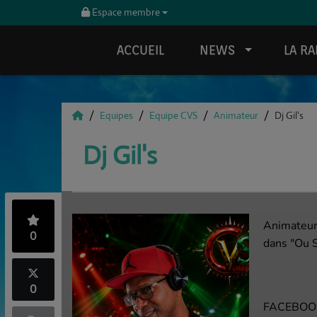
Espace membre
ACCUEIL
NEWS
LA RA
Equipes
Equipe CVS
Animateur
Dj Gil's
Dj Gil's
Animateur
0
dans "Ou 
0
FACEBOOK