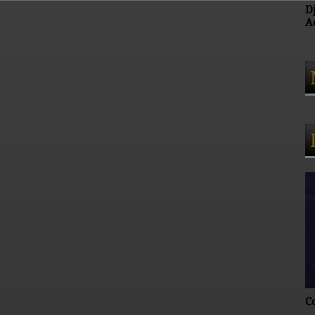
Dj Sebmix (Directeur
S
Adjoint de C.V.S)
(
C.
Concert Yoan
I
A