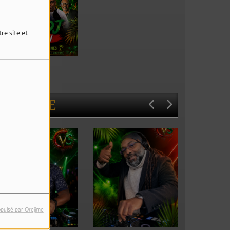
re site et
ive Dj Session
L'ÉQUIPE
pulsé par Orejime