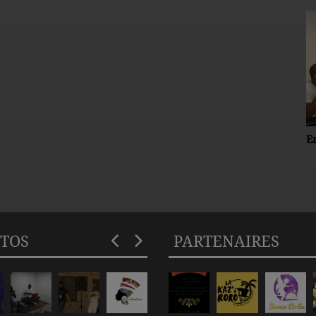
Emission Dj Gil's
I
R
TOS
PARTENAIRES