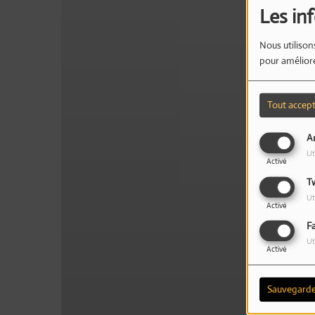
Les in
Nous utilison
pour améliore
Tout accep
An
Ut
Activé
T
Ut
Activé
F
Ut
Activé
Sauvegarde