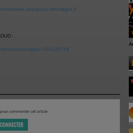
w.facebook.com/gilles.ramindjgils.3
OUD :
Accueil
A
oundcloud.com/djgils-154135719
pour commenter cet article
 CONNECTER