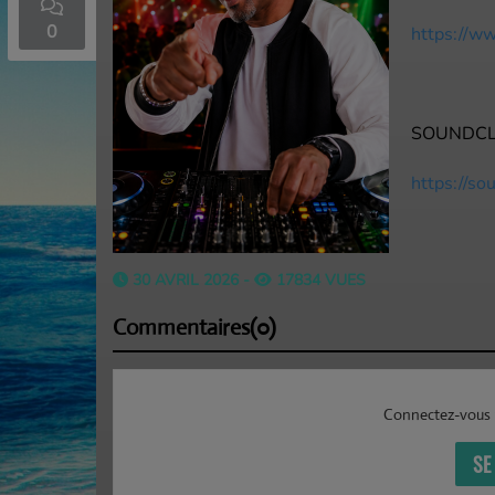
0
https://ww
SOUNDCL
Accueil
https://s
30 AVRIL 2026 -
17834 VUES
Commentaires(0)
Connectez-vous 
SE