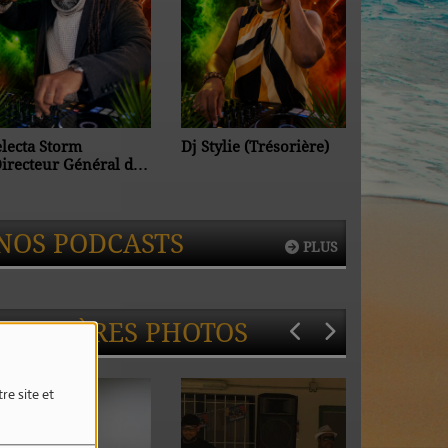
electa Storm
Dj Stylie (Trésorière)
Dj Morph
Directeur Général de
V.S)
NOS PODCASTS
PLUS
DERNIÈRES PHOTOS
re site et