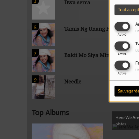
3
Dwa serca
Tout accep
An
5
Tamis Ng Unang Halik
Ut
Activé
T
Ut
7
Activé
Bakit Mo Siya Minahal
F
Ut
Activé
9
Needle
Sauvegarde
Top Albums
Here We Are
pistes