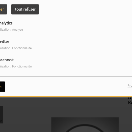
4
ANSWER
ter
Tout refuser
alytics
6
KARMA
ilisation: Analyse
Concert Yoan
I
A
witter
ilisation: Fonctionnalité
8
Blue
acebook
ilisation: Fonctionnalité
10
KARMA (feat. Jin Dogg)
Pro
r
Emission Dj Gil's
I
R