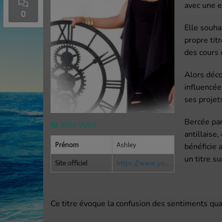
avec une e
0
Elle souha
propre tit
des cours 
Accueil
Alors déco
influencée
ses projet
Bercée par
9033 VUES
antillaise,
Prénom
Ashley
bénéficie a
un titre s
Site officiel
https://www.youtube.com/watch?v=_b2FvShvOxQ
Ce titre évoque la confusion des sentiments q