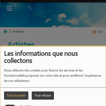
Artistes
RSS
Artistes
Les informations que nous
collectons
Tous
0-9
A
B
C
D
E
F
G
H
I
J
K
Nous utilisons des cookies pour fournir les services et les
L
M
N
O
P
Q
R
S
T
U
V
W
X
fonctionnalités proposés sur notre site et pour améliorer l'expérience
Y
Z
de nos utilisateurs.
Tout accepter
Tout refuser