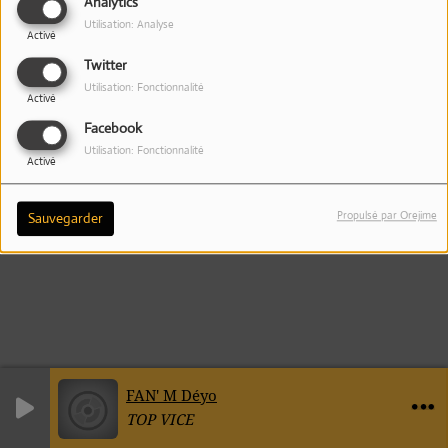
Analytics
Utilisation: Analyse
Activé
Twitter
Utilisation: Fonctionnalité
Activé
Facebook
Utilisation: Fonctionnalité
Activé
Propulsé par Orejime
Sauvegarder
FAN' M Déyo
TOP VICE