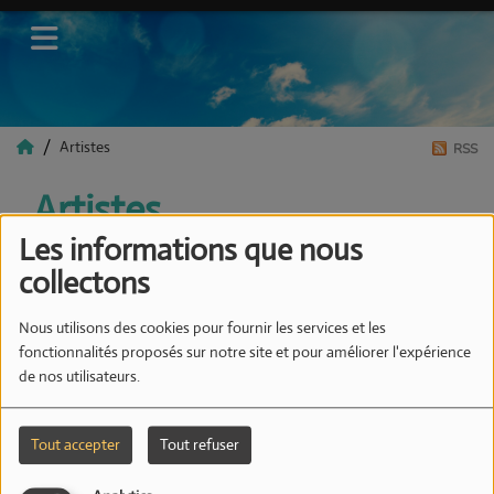
Artistes
RSS
Artistes
Les informations que nous
collectons
Tous
0-9
A
B
C
D
E
F
G
H
I
J
K
Nous utilisons des cookies pour fournir les services et les
L
M
N
O
P
Q
R
S
T
U
V
W
X
fonctionnalités proposés sur notre site et pour améliorer l'expérience
Y
Z
de nos utilisateurs.
Tout accepter
Tout refuser