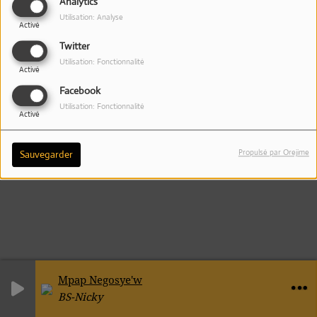
Analytics
Utilisation: Analyse
Activé
Twitter
Utilisation: Fonctionnalité
Activé
Facebook
Utilisation: Fonctionnalité
Activé
Propulsé par Orejime
Sauvegarder
Mpap Negosye'w
BS-Nicky