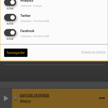
Analytics
Utilisation: Analyse
Activé
Twitter
Utilisation: Fonctionnalité
Activé
MAINY
Facebook
Utilisation: Fonctionnalité
Activé
Propulsé par Orejime
Sauvegarder
SAVOIR DONNER
Mainy