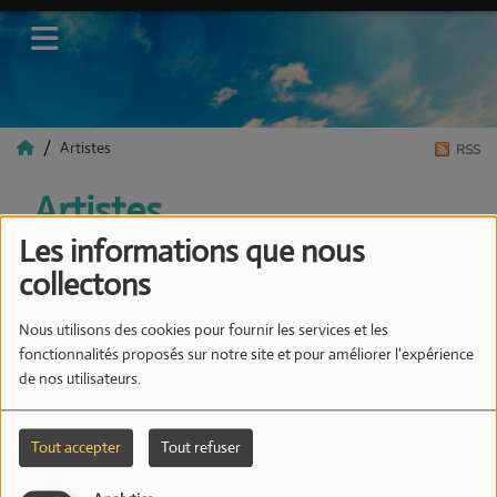
Artistes
RSS
Artistes
Les informations que nous
collectons
Tous
0-9
A
B
C
D
E
F
G
H
I
J
K
Nous utilisons des cookies pour fournir les services et les
L
M
N
O
P
Q
R
S
T
U
V
W
X
fonctionnalités proposés sur notre site et pour améliorer l'expérience
Y
Z
de nos utilisateurs.
MYELI
Tout accepter
Tout refuser