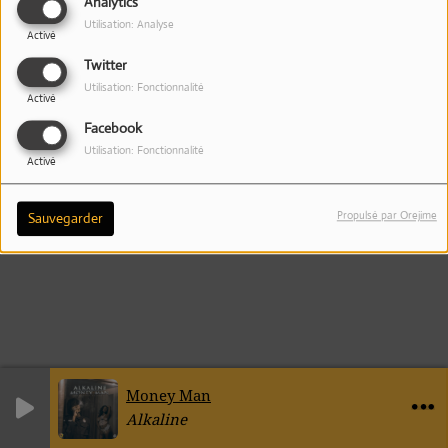
Analytics
Utilisation: Analyse
Activé
Twitter
Utilisation: Fonctionnalité
Activé
Facebook
Utilisation: Fonctionnalité
Activé
Propulsé par Orejime
Sauvegarder
Money Man
Alkaline