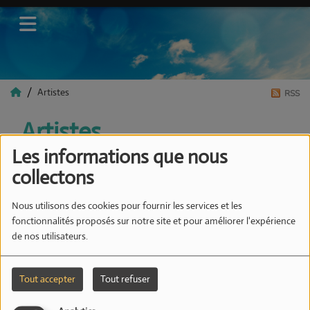
Artistes
RSS
Artistes
Les informations que nous
collectons
Tous
0-9
A
B
C
D
E
F
G
H
I
J
K
Nous utilisons des cookies pour fournir les services et les
L
M
N
O
P
Q
R
S
T
U
V
W
X
fonctionnalités proposés sur notre site et pour améliorer l'expérience
Y
Z
de nos utilisateurs.
LOUISIANE BONHEUR
Tout accepter
Tout refuser